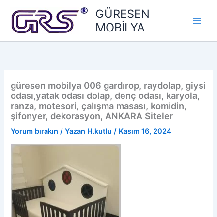
İçeriğe
GÜRESEN
atla
MOBİLYA
güresen mobilya 006 gardırop, raydolap, giysi
odası,yatak odası dolap, denç odası, karyola,
ranza, motesori, çalışma masası, komidin,
şifonyer, dekorasyon, ANKARA Siteler
Yorum bırakın
/ Yazan
H.kutlu
/
Kasım 16, 2024