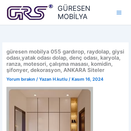
İçeriğe
GÜRESEN
atla
MOBİLYA
güresen mobilya 055 gardırop, raydolap, giysi
odası,yatak odası dolap, denç odası, karyola,
ranza, motesori, çalışma masası, komidin,
şifonyer, dekorasyon, ANKARA Siteler
Yorum bırakın
/ Yazan
H.kutlu
/
Kasım 16, 2024