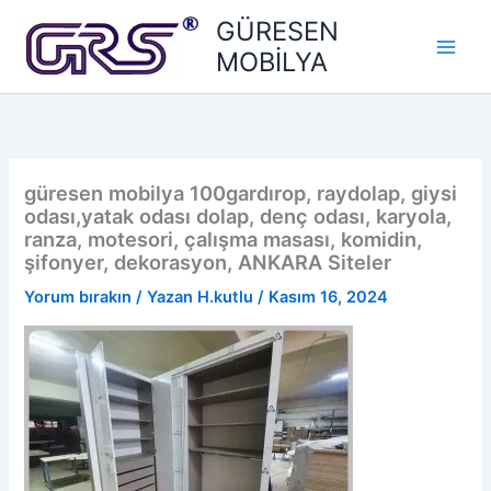
İçeriğe
GÜRESEN
atla
MOBİLYA
güresen mobilya 100gardırop, raydolap, giysi
odası,yatak odası dolap, denç odası, karyola,
ranza, motesori, çalışma masası, komidin,
şifonyer, dekorasyon, ANKARA Siteler
Yorum bırakın
/ Yazan
H.kutlu
/
Kasım 16, 2024