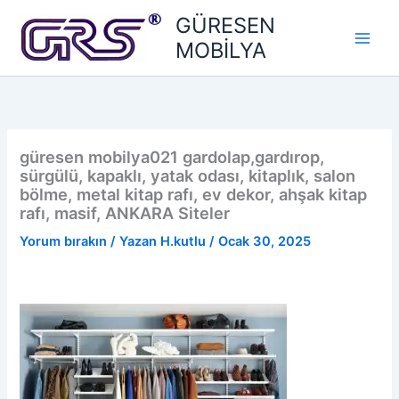
İçeriğe
GÜRESEN
atla
MOBİLYA
güresen mobilya021 gardolap,gardırop,
sürgülü, kapaklı, yatak odası, kitaplık, salon
bölme, metal kitap rafı, ev dekor, ahşak kitap
rafı, masif, ANKARA Siteler
Yorum bırakın
/ Yazan
H.kutlu
/
Ocak 30, 2025