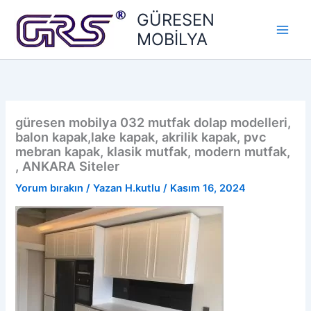
İçeriğe
GÜRESEN
atla
MOBİLYA
güresen mobilya 032 mutfak dolap modelleri,
balon kapak,lake kapak, akrilik kapak, pvc
mebran kapak, klasik mutfak, modern mutfak,
, ANKARA Siteler
Yorum bırakın
/ Yazan
H.kutlu
/
Kasım 16, 2024