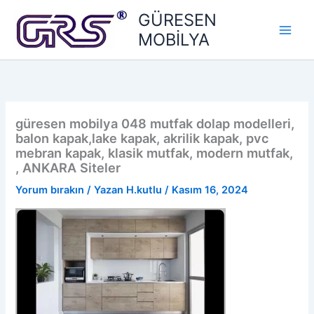
İçeriğe
GÜRESEN
atla
MOBİLYA
güresen mobilya 048 mutfak dolap modelleri,
balon kapak,lake kapak, akrilik kapak, pvc
mebran kapak, klasik mutfak, modern mutfak,
, ANKARA Siteler
Yorum bırakın
/ Yazan
H.kutlu
/
Kasım 16, 2024