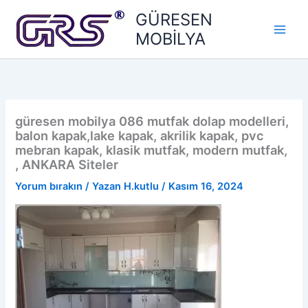
İçeriğe
GÜRESEN
atla
MOBİLYA
güresen mobilya 086 mutfak dolap modelleri,
balon kapak,lake kapak, akrilik kapak, pvc
mebran kapak, klasik mutfak, modern mutfak,
, ANKARA Siteler
Yorum bırakın
/ Yazan
H.kutlu
/
Kasım 16, 2024