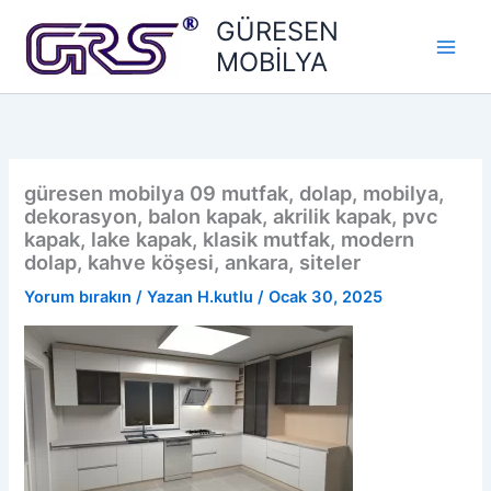
İçeriğe
GÜRESEN
atla
MOBİLYA
güresen mobilya 09 mutfak, dolap, mobilya,
dekorasyon, balon kapak, akrilik kapak, pvc
kapak, lake kapak, klasik mutfak, modern
dolap, kahve köşesi, ankara, siteler
Yorum bırakın
/ Yazan
H.kutlu
/
Ocak 30, 2025