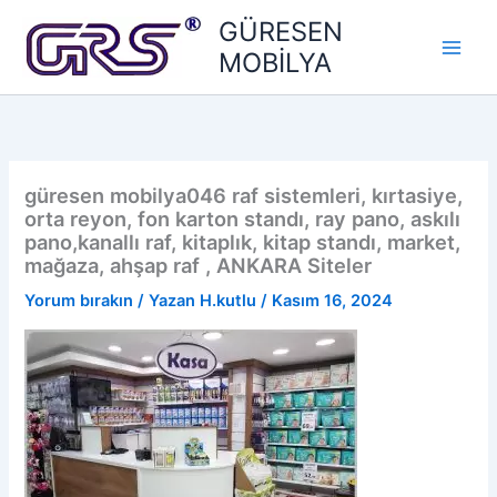
İçeriğe
GÜRESEN
atla
MOBİLYA
güresen mobilya046 raf sistemleri, kırtasiye,
orta reyon, fon karton standı, ray pano, askılı
pano,kanallı raf, kitaplık, kitap standı, market,
mağaza, ahşap raf , ANKARA Siteler
Yorum bırakın
/ Yazan
H.kutlu
/
Kasım 16, 2024